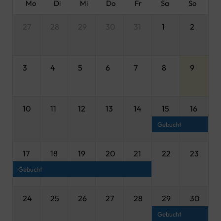
Mo
Di
Mi
Do
Fr
Sa
So
27
28
29
30
31
1
2
3
4
5
6
7
8
9
10
11
12
13
14
15
16
Gebucht
17
18
19
20
21
22
23
Gebucht
24
25
26
27
28
29
30
Gebucht